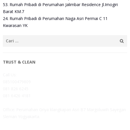
53. Rumah Pribadi di Perumahan Jalimbar Residence Jl.Imogiri
Barat KM.7
24. Rumah Pribadi di Perumahan Naga Asri Permai C 11
Kwarasan YK
Cari
untuk:
TRUST & CLEAN
Call Us:
085100479809
081 826 6245
081 6426 4181
Office: Perumahan Griya klangkapan Asri B7 Margoluwih Sayegan
Sleman Yogyakarta.