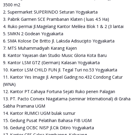
3500 m2
2. Supermarket SUPERINDO Seturan Yogyakarta
3. Pabrik Garmen SCE Prambanan Klaten ( luas 4.5 Ha)
4. Ruko permai Jl.Magelang Kantor Melilea Blok 1 & 2 (3 lantai
5. SMKN 2 Godean Yogyakarta
6. SMA Kolose De Britto Jl. Laksda Adisucipto Yogyakarta
7. MTS Muhammadiyah Karang Kajen
8. Kantor Yayasan dan Studio Music Gloria Kota Baru
9. Kantor LSM GTZ (German) Kalasan Yogyakarta
10. Kantor LSM CHILD FUN Jl. Tegal Turi no.53 Yogyakarta
11. Kantor Yes Image Jl. Ampel Gading no.432 Condong Catur
(WNA)
12. Kantor PT.Cahaya Fortuna Sejati Ruko penen Palagan
13. PT. Pacto Convex Niagatama (seminar International) di Graha
Sabha Pramana UGM
14. Kantor RUMICI UGM bulak sumur
15. Gedung Pusat Pelatihan Bahasa FIB UGM
16. Gedung OCBC NISP Jl.Cik Ditiro Yogyakarta
17. Kantor CES Cakra Kembanng. Kaliurang